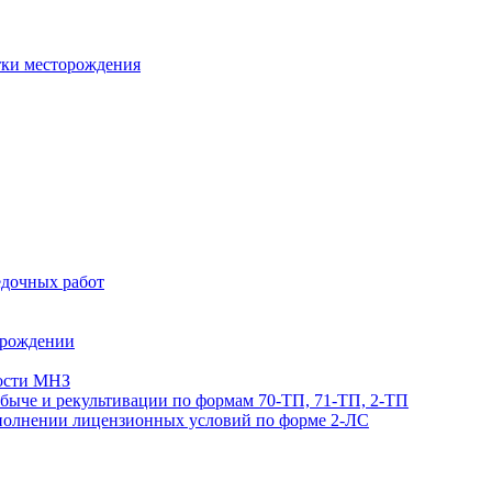
тки месторождения
едочных работ
орождении
мости МНЗ
обыче и рекультивации по формам 70-ТП, 71-ТП, 2-ТП
ыполнении лицензионных условий по форме 2-ЛС