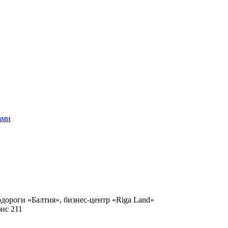
ами
одороги «Балтия», бизнес-центр «Riga Land»
фис 211