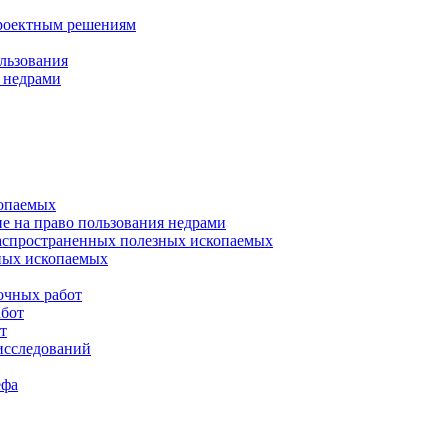
проектным решениям
льзования
е недрами
копаемых
не на право пользования недрами
аспространенных полезных ископаемых
ных ископаемых
очных работ
абот
т
исследований
ефа