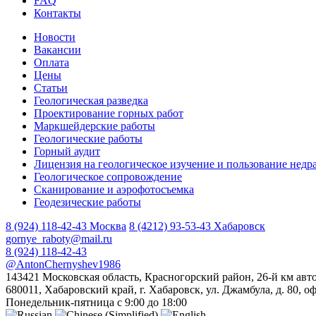
FAQ
Контакты
Новости
Вакансии
Оплата
Цены
Статьи
Геологическая разведка
Проектирование горных работ
Маркшейдерские работы
Геологические работы
Горный аудит
Лицензия на геологическое изучение и пользование недр
Геологическое сопровождение
Сканирование и аэрофотосъемка
Геодезические работы
8 (924) 118-42-43
Москва
8 (4212) 93-53-43
Хабаровск
gornye_raboty@mail.ru
8 (924) 118-42-43
@AntonChernyshev1986
143421 Московская область, Красногорский район, 26-й км авт
680011, Хабаровский край, г. Хабаровск, ул. Джамбула, д. 80, о
Понедельник-пятница с 9:00 до 18:00