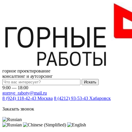
горное проектирование
консалтинг и аутсорсинг
Искать
9:00 — 18:00
gornye_raboty@mail.ru
8 (924) 118-42-43
Москва
8 (4212) 93-53-43
Хабаровск
Заказать звонок