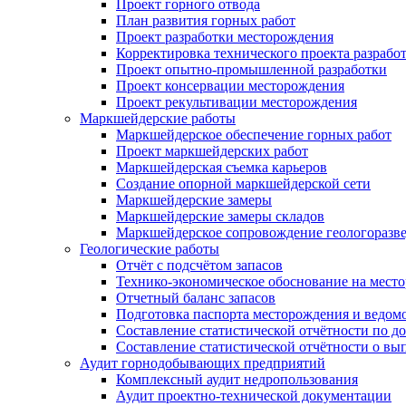
Проект горного отвода
План развития горных работ
Проект разработки месторождения
Корректировка технического проекта разрабо
Проект опытно-промышленной разработки
Проект консервации месторождения
Проект рекультивации месторождения
Маркшейдерские работы
Маркшейдерское обеспечение горных работ
Проект маркшейдерских работ
Маркшейдерская съемка карьеров
Создание опорной маркшейдерской сети
Маркшейдерские замеры
Маркшейдерские замеры складов
Маркшейдерское сопровождение геологоразв
Геологические работы
Отчёт с подсчётом запасов
Технико-экономическое обоснование на мест
Отчетный баланс запасов
Подготовка паспорта месторождения и ведо
Составление статистической отчётности по д
Составление статистической отчётности о в
Аудит горнодобывающих предприятий
Комплексный аудит недропользования
Аудит проектно-технической документации