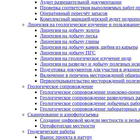
Аудит разрешительной документации
Проверка соответствия выполняемых работ 
Оперативный пересчёт запасов
Комплексный маркшейдерский аудит недропо
Лицензия на геологическое изучение и пользовани
Лицензия на добычу золота
Лицензия на добычу песка
Лицензия на добычу глины
Лицензия на добычу камня, щебня из карьера
Лицензия на добычу ПГС
Лицензия на геологическое изучение недр
Лицензия на разведку и добычу полезных ис
Подготовка документов для участия в аукцио
Включение в перечень месторождений общер
Первооткрывательство месторождений полез
Геологическое сопровождение
Геологическое сопровождение поисково-оцен
Геологическое сопровождение разведочных р
Геологическое сопровождение добычных рабо
Геологическое сопровождение лабораторных 
Сканирование и аэрофотосъемка
Создание цифровой модели местности и рель
Ортофотоплан местности
Геодезические работы
Вынос проекта в натуру