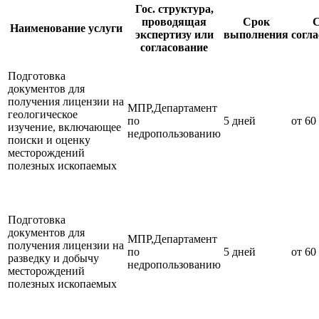
Гос. структура,
проводящая
Срок
С
Наименование услуги
экспертизу или
выполнения
согл
согласование
Подготовка
документов для
получения лицензии на
МПР,Департамент
геологическое
по
5 дней
от 60
изучение, включающее
недропользованию
поиски и оценку
месторождений
полезных ископаемых
Подготовка
документов для
МПР,Департамент
получения лицензии на
по
5 дней
от 60
разведку и добычу
недропользованию
месторождений
полезных ископаемых