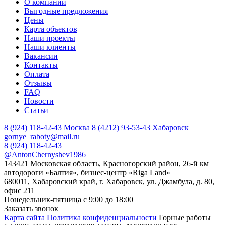
О компании
Выгодные предложения
Цены
Карта объектов
Наши проекты
Наши клиенты
Вакансии
Контакты
Оплата
Отзывы
FAQ
Новости
Статьи
8 (924) 118-42-43
Москва
8 (4212) 93-53-43
Хабаровск
gornye_raboty@mail.ru
8 (924) 118-42-43
@AntonChernyshev1986
143421 Московская область, Красногорский район, 26-й км
автодороги «Балтия», бизнес-центр «Riga Land»
680011, Хабаровский край, г. Хабаровск, ул. Джамбула, д. 80,
офис 211
Понедельник-пятница с 9:00 до 18:00
Заказать звонок
Карта сайта
Политика конфиденциальности
Горные работы