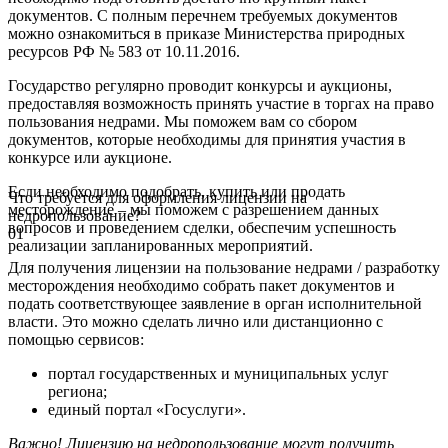
документов. С полным перечнем требуемых документов
можно ознакомиться в приказе Министерства природных
ресурсов РФ № 583 от 10.11.2016.
Государство регулярно проводит конкурсы и аукционы,
предоставляя возможность принять участие в торгах на право
пользования недрами. Мы поможем вам со сбором
документов, которые необходимы для принятия участия в
конкурсе или аукционе.
Если необходимо подобрать, купить или продать
Что требуется для оформления лицензии на
месторождение – мы поможем с разрешением данных
недропользование?
вопросов и проведением сделки, обеспечим успешность
01
реализации запланированных мероприятий.
Для получения лицензии на пользование недрами / разработку
месторождения необходимо собрать пакет документов и
подать соответствующее заявление в орган исполнительной
власти. Это можно сделать лично или дистанционно с
помощью сервисов:
портал государственных и муниципальных услуг
региона;
единый портал «Госуслуги».
Важно! Лицензию на недропользование могут получить