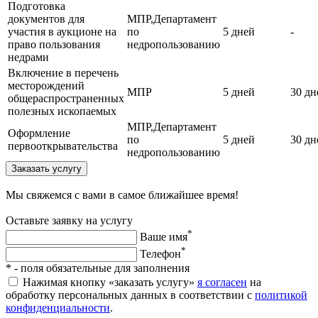
Подготовка
документов для
МПР,Департамент
участия в аукционе на
по
5 дней
-
право пользования
недропользованию
недрами
Включение в перечень
месторождений
МПР
5 дней
30 дн
общераспространенных
полезных ископаемых
МПР,Департамент
Оформление
по
5 дней
30 дн
первооткрывательства
недропользованию
Заказать услугу
Мы свяжемся с вами в самое ближайшее время!
Оставьте заявку на услугу
*
Ваше имя
*
Телефон
*
- поля обязательные для заполнения
Нажимая кнопку «заказать услугу»
я согласен
на
обработку персональных данных в соответствии с
политикой
конфиденциальности
.