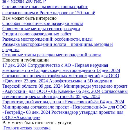
за 4 месяца 200 тыс. ₽
Составление плана развития горных работ
с согласованием в Ростехнадзоре от 150 тыс. ₽
Вам может быть интересно
Способы геологической разведки золота
Современные методы геологоразведки
Стадии геологоразведочных работ
Разведка месторождений: особенности, виды
Разведка месторождений золота – принципы, методы и
средства
Основные этапы разведки месторождений золота
Новости и публикации
17 дек. 2024
Сотрудничество с АО «Первая нерудная
компания» по «Талданскому» месторождению
13 дек. 2024
Согласованы проекты торфяных месторождений для ООО
«Джунго»
23 дек. 2024
Аэрофотосъемка и 3D модели в
Тверской области
09 дек. 2024
Минприроды утвердило проект
«Амурский» для ООО «ДВ Камень»
06 дек. 2024
Согласованы
изменения проекта «Благодатное-3»
05 дек. 2024
Горноотводный акт выдан на «Некрасовский-8»
04 дек. 2024
Минприроды согласовало проект «Некрасовский-8» для ООО
«Геотрейд»
03 дек. 2024
Ростехнадзор утвердил проекты для
ООО «Аквалидер»
Вам могут быть интересны услуги
Геологическая разведка