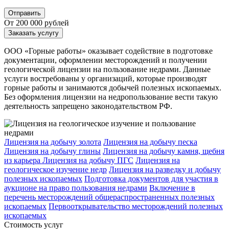
Отправить
От 200 000 рублей
Заказать услугу
ООО «Горные работы» оказывает содействие в подготовке
документации, оформлении месторождений и получении
геологической лицензии на пользование недрами. Данные
услуги востребованы у организаций, которые производят
горные работы и занимаются добычей полезных ископаемых.
Без оформления лицензии на недропользование вести такую
деятельность запрещено законодательством РФ.
Лицензия на добычу золота
Лицензия на добычу песка
Лицензия на добычу глины
Лицензия на добычу камня, щебня
из карьера
Лицензия на добычу ПГС
Лицензия на
геологическое изучение недр
Лицензия на разведку и добычу
полезных ископаемых
Подготовка документов для участия в
аукционе на право пользования недрами
Включение в
перечень месторождений общераспространенных полезных
ископаемых
Первооткрывательство месторождений полезных
ископаемых
Стоимость услуг