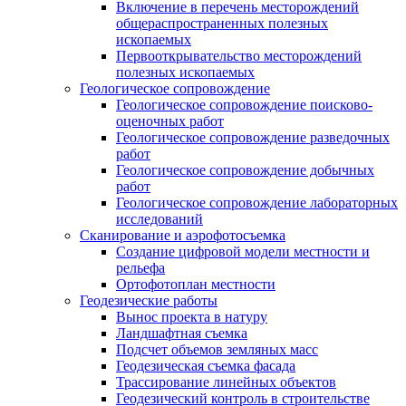
Включение в перечень месторождений
общераспространенных полезных
ископаемых
Первооткрывательство месторождений
полезных ископаемых
Геологическое сопровождение
Геологическое сопровождение поисково-
оценочных работ
Геологическое сопровождение разведочных
работ
Геологическое сопровождение добычных
работ
Геологическое сопровождение лабораторных
исследований
Сканирование и аэрофотосъемка
Создание цифровой модели местности и
рельефа
Ортофотоплан местности
Геодезические работы
Вынос проекта в натуру
Ландшафтная съемка
Подсчет объемов земляных масс
Геодезическая съемка фасада
Трассирование линейных объектов
Геодезический контроль в строительстве