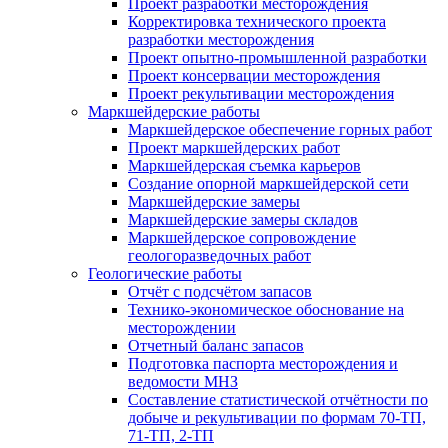
Проект разработки месторождения
Корректировка технического проекта
разработки месторождения
Проект опытно-промышленной разработки
Проект консервации месторождения
Проект рекультивации месторождения
Маркшейдерские работы
Маркшейдерское обеспечение горных работ
Проект маркшейдерских работ
Маркшейдерская съемка карьеров
Создание опорной маркшейдерской сети
Маркшейдерские замеры
Маркшейдерские замеры складов
Маркшейдерское сопровождение
геологоразведочных работ
Геологические работы
Отчёт с подсчётом запасов
Технико-экономическое обоснование на
месторождении
Отчетный баланс запасов
Подготовка паспорта месторождения и
ведомости МНЗ
Составление статистической отчётности по
добыче и рекультивации по формам 70-ТП,
71-ТП, 2-ТП