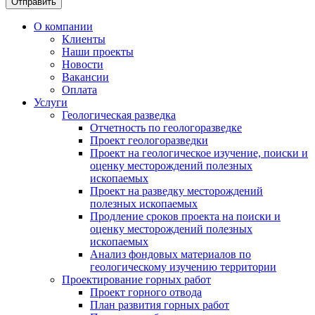
Отправить
О компании
Клиенты
Наши проекты
Новости
Вакансии
Оплата
Услуги
Геологическая разведка
Отчетность по геологоразведке
Проект геологоразведки
Проект на геологическое изучение, поиски и
оценку месторождений полезных
ископаемых
Проект на разведку месторождений
полезных ископаемых
Продление сроков проекта на поиски и
оценку месторождений полезных
ископаемых
Анализ фондовых материалов по
геологическому изучению территории
Проектирование горных работ
Проект горного отвода
План развития горных работ