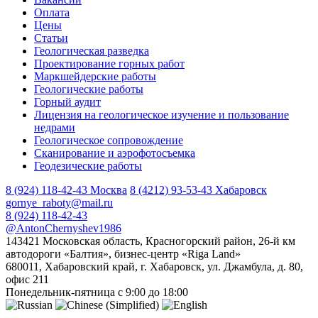
Оплата
Цены
Статьи
Геологическая разведка
Проектирование горных работ
Маркшейдерские работы
Геологические работы
Горный аудит
Лицензия на геологическое изучение и пользование
недрами
Геологическое сопровождение
Сканирование и аэрофотосъемка
Геодезические работы
8 (924) 118-42-43
Москва
8 (4212) 93-53-43
Хабаровск
gornye_raboty@mail.ru
8 (924) 118-42-43
@AntonChernyshev1986
143421 Московская область, Красногорский район, 26-й км
автодороги «Балтия», бизнес-центр «Riga Land»
680011, Хабаровский край, г. Хабаровск, ул. Джамбула, д. 80,
офис 211
Понедельник-пятница с 9:00 до 18:00