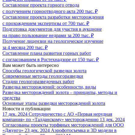
Составление проекта горного отвода
с получением горноотводного акта 200 тыс. ₽
Составление проекта разработки месторождения
с прохождением экспертизы от 700 тыс. ₽
Подготовка документов для участия в аукционе
на право пользование недрами за 200 тыс. ₽
Получение лицензии на геологическое изучение
за 4 месяца 200 тыс. ₽
Составление плана развития горных работ
с согласованием в Ростехнадзоре от 150 тыс. ₽
Вам может быть интересно
Способы геологической разведки золота
Современные методы геологоразведки
Стадии геологоразведочных работ
Разведка месторождений: особенности, виды
Разведка месторождений золота – принципы, методы и
средства
Основные этапы разведки месторождений золота
Новости и публикации
17 дек. 2024
Сотрудничество с АО «Первая нерудная
компания» по «Талданскому» месторождению
13 дек. 2024
Согласованы проекты торфяных месторождений для ООО
«Джунго»
23 дек. 2024
Аэрофотосъемка и 3D модели в