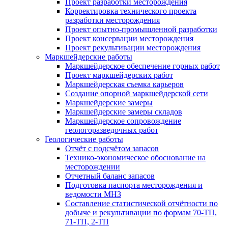
Проект разработки месторождения
Корректировка технического проекта
разработки месторождения
Проект опытно-промышленной разработки
Проект консервации месторождения
Проект рекультивации месторождения
Маркшейдерские работы
Маркшейдерское обеспечение горных работ
Проект маркшейдерских работ
Маркшейдерская съемка карьеров
Создание опорной маркшейдерской сети
Маркшейдерские замеры
Маркшейдерские замеры складов
Маркшейдерское сопровождение
геологоразведочных работ
Геологические работы
Отчёт с подсчётом запасов
Технико-экономическое обоснование на
месторождении
Отчетный баланс запасов
Подготовка паспорта месторождения и
ведомости МНЗ
Составление статистической отчётности по
добыче и рекультивации по формам 70-ТП,
71-ТП, 2-ТП