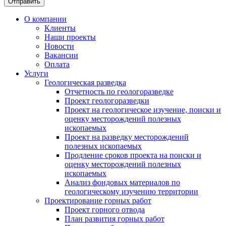
Отправить
О компании
Клиенты
Наши проекты
Новости
Вакансии
Оплата
Услуги
Геологическая разведка
Отчетность по геологоразведке
Проект геологоразведки
Проект на геологическое изучение, поиски и
оценку месторождений полезных
ископаемых
Проект на разведку месторождений
полезных ископаемых
Продление сроков проекта на поиски и
оценку месторождений полезных
ископаемых
Анализ фондовых материалов по
геологическому изучению территории
Проектирование горных работ
Проект горного отвода
План развития горных работ