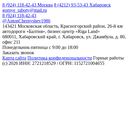
8 (924) 118-42-43
Москва
8 (4212) 93-53-43
Хабаровск
gornye_raboty@mail.ru
8 (924) 118-42-43
@AntonChernyshev1986
143421 Московская область, Красногорский район, 26-й км
автодороги «Балтия», бизнес-центр «Riga Land»
680011, Хабаровский край, г. Хабаровск, ул. Джамбула, д. 80,
офис 211
Понедельник-пятница с 9:00 до 18:00
Заказать звонок
Карта сайта
Политика конфиденциальности
Горные работы
(с) 2026
ИНН: 2721218529 / ОГРН: 1152721004655