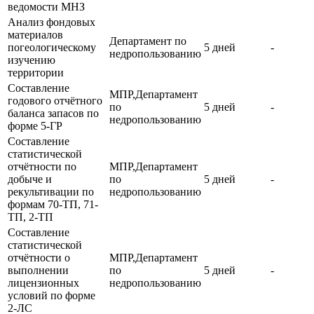
ведомости МНЗ
Анализ фондовых
материалов
Департамент по
погеологическому
5 дней
-
недропользованию
изучению
территории
Составление
МПР,Департамент
годового отчётного
по
5 дней
-
баланса запасов по
недропользованию
форме 5-ГР
Составление
статистической
отчётности по
МПР,Департамент
добыче и
по
5 дней
-
рекультивации по
недропользованию
формам 70-ТП, 71-
ТП, 2-ТП
Составление
статистической
отчётности о
МПР,Департамент
выполнении
по
5 дней
-
лицензионных
недропользованию
условий по форме
2-ЛС