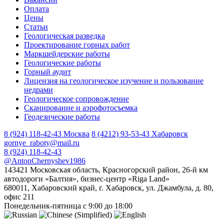
Оплата
Цены
Статьи
Геологическая разведка
Проектирование горных работ
Маркшейдерские работы
Геологические работы
Горный аудит
Лицензия на геологическое изучение и пользование
недрами
Геологическое сопровождение
Сканирование и аэрофотосъемка
Геодезические работы
8 (924) 118-42-43
Москва
8 (4212) 93-53-43
Хабаровск
gornye_raboty@mail.ru
8 (924) 118-42-43
@AntonChernyshev1986
143421 Московская область, Красногорский район, 26-й км
автодороги «Балтия», бизнес-центр «Riga Land»
680011, Хабаровский край, г. Хабаровск, ул. Джамбула, д. 80,
офис 211
Понедельник-пятница с 9:00 до 18:00