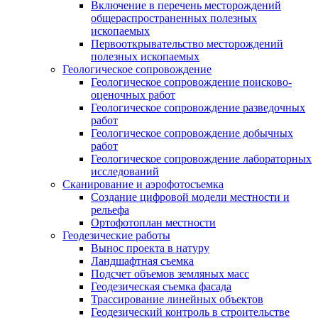
Включение в перечень месторождений
общераспространенных полезных
ископаемых
Первооткрывательство месторождений
полезных ископаемых
Геологическое сопровождение
Геологическое сопровождение поисково-
оценочных работ
Геологическое сопровождение разведочных
работ
Геологическое сопровождение добычных
работ
Геологическое сопровождение лабораторных
исследований
Сканирование и аэрофотосъемка
Создание цифровой модели местности и
рельефа
Ортофотоплан местности
Геодезические работы
Вынос проекта в натуру
Ландшафтная съемка
Подсчет объемов земляных масс
Геодезическая съемка фасада
Трассирование линейных объектов
Геодезический контроль в строительстве