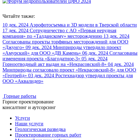
Читайте также:
10 дек. 2024
Аэрофотосъемка и 3D модели в Тверской области
17 дек. 2024
Сотрудничество с АО «Первая нерудная
компания» по «Талданскому» месторождению
13 дек. 2024
Согласованы проекты торфяных месторождений для ООО
«Джунго»
09 дек. 2024
Минприроды утвердило проект
«Амурский» для ООО «ДВ Камень»
06 дек. 2024
Согласованы
изменения проекта «Благодатное-3»
05 дек. 2024
Горноотводный акт выдан на «Некрасовский-8»
04 дек. 2024
Минприроды согласовало проект «Некрасовский-8» для ООО
«Геотрейд»
03 дек. 2024
Ростехнадзор утвердил проекты для
ООО «Аквалидер»
Горные работы
Горное проектирование
консалтинг и аутсорсинг
Услуги
Наши услуги
Геологическая разведка
Проектирование горных работ