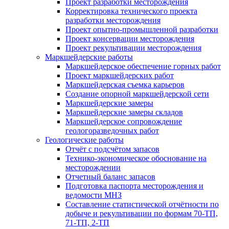
Проект разработки месторождения
Корректировка технического проекта
разработки месторождения
Проект опытно-промышленной разработки
Проект консервации месторождения
Проект рекультивации месторождения
Маркшейдерские работы
Маркшейдерское обеспечение горных работ
Проект маркшейдерских работ
Маркшейдерская съемка карьеров
Создание опорной маркшейдерской сети
Маркшейдерские замеры
Маркшейдерские замеры складов
Маркшейдерское сопровождение
геологоразведочных работ
Геологические работы
Отчёт с подсчётом запасов
Технико-экономическое обоснование на
месторождении
Отчетный баланс запасов
Подготовка паспорта месторождения и
ведомости МНЗ
Составление статистической отчётности по
добыче и рекультивации по формам 70-ТП,
71-ТП, 2-ТП