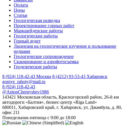
Оплата
Цены
Статьи
Геологическая разведка
Проектирование горных работ
Маркшейдерские работы
Геологические работы
Горный аудит
Лицензия на геологическое изучение и пользование
недрами
Геологическое сопровождение
Сканирование и аэрофотосъемка
Геодезические работы
8 (924) 118-42-43
Москва
8 (4212) 93-53-43
Хабаровск
gornye_raboty@mail.ru
8 (924) 118-42-43
@AntonChernyshev1986
143421 Московская область, Красногорский район, 26-й км
автодороги «Балтия», бизнес-центр «Riga Land»
680011, Хабаровский край, г. Хабаровск, ул. Джамбула, д. 80,
офис 211
Понедельник-пятница с 9:00 до 18:00