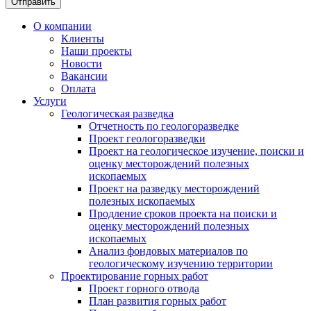
Отправить
О компании
Клиенты
Наши проекты
Новости
Вакансии
Оплата
Услуги
Геологическая разведка
Отчетность по геологоразведке
Проект геологоразведки
Проект на геологическое изучение, поиски и
оценку месторождений полезных
ископаемых
Проект на разведку месторождений
полезных ископаемых
Продление сроков проекта на поиски и
оценку месторождений полезных
ископаемых
Анализ фондовых материалов по
геологическому изучению территории
Проектирование горных работ
Проект горного отвода
План развития горных работ