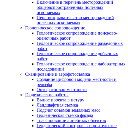
Включение в перечень месторождений
общераспространенных полезных
ископаемых
Первооткрывательство месторождений
полезных ископаемых
Геологическое сопровождение
Геологическое сопровождение поисково-
оценочных работ
Геологическое сопровождение разведочных
работ
Геологическое сопровождение добычных
работ
Геологическое сопровождение лабораторных
исследований
Сканирование и аэрофотосъемка
Создание цифровой модели местности и
рельефа
Ортофотоплан местности
Геодезические работы
Вынос проекта в натуру
Ландшафтная съемка
Подсчет объемов земляных масс
Геодезическая съемка фасада
Трассирование линейных объектов
Геодезический контроль в строительстве