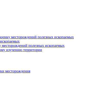
 оценку месторождений полезных ископаемых
 ископаемых
ку месторождений полезных ископаемых
ому изучению территории
тки месторождения