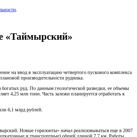
льности
.
ке «Таймырский»
ие на ввод в эксплуатацию четвертого пускового комплекса
плановой производительности рудника.
) богатых руд. По данным геологической разведки, ее объемы
ет 4,25 млн тонн. Часть залежи планируется отработать к
ли 6,1 млрд рублей.
ырский. Новые горизонты» начал реализовываться еще в 2007
 откаточные и транспортные) общей длиной 7,7 км. Работы