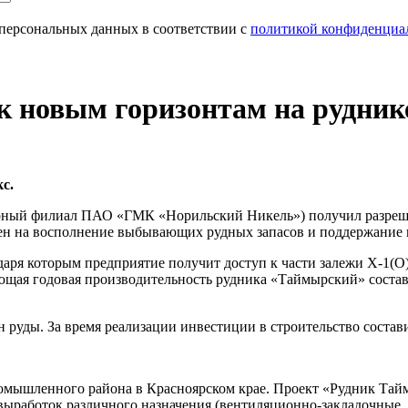
персональных данных в соответствии с
политикой конфиденциа
 к новым горизонтам на рудни
с.
ный филиал ПАО «ГМК «Норильский Никель») получил разрешен
ен на восполнение выбывающих рудных запасов и поддержание 
даря которым предприятие получит доступ к части залежи Х-1(О
ая годовая производительность рудника «Таймырский» составля
н руды. За время реализации инвестиции в строительство состави
мышленного района в Красноярском крае. Проект «Рудник Тайм
 выработок различного назначения (вентиляционно-закладочные,