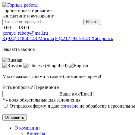
горное проектирование
консалтинг и аутсорсинг
Искать
9:00 — 18:00
gornye_raboty@mail.ru
8 (924) 118-42-43
Москва
8 (4212) 93-53-43
Хабаровск
Заказать звонок
Мы свяжемся с вами в самое ближайшее время!
Есть вопросы? Перезвоним
Ваше имя/Email
*
- поля обязательные для заполнения
Отправляя форму, я даю
согласие
на обработку персональны
Отправить
О компании
Клиенты