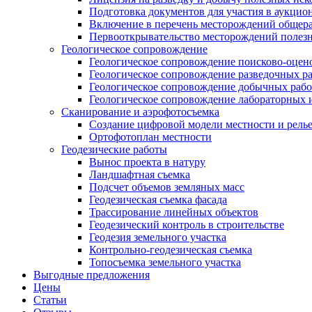
Подготовка документов для участия в аукцио
Включение в перечень месторождений общер
Первооткрывательство месторождений полез
Геологическое сопровождение
Геологическое сопровождение поисково-оцен
Геологическое сопровождение разведочных р
Геологическое сопровождение добычных рабо
Геологическое сопровождение лабораторных 
Сканирование и аэрофотосъемка
Создание цифровой модели местности и рель
Ортофотоплан местности
Геодезические работы
Вынос проекта в натуру
Ландшафтная съемка
Подсчет объемов земляных масс
Геодезическая съемка фасада
Трассирование линейных объектов
Геодезический контроль в строительстве
Геодезия земельного участка
Контрольно-геодезическая съемка
Топосъемка земельного участка
Выгодные предложения
Цены
Статьи