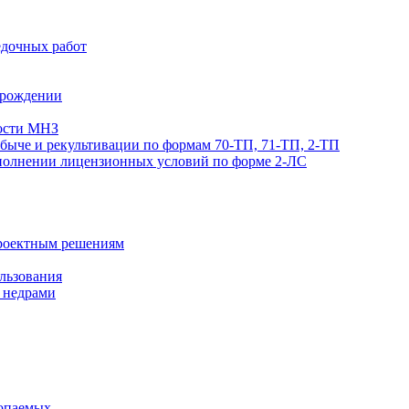
едочных работ
орождении
мости МНЗ
обыче и рекультивации по формам 70-ТП, 71-ТП, 2-ТП
ыполнении лицензионных условий по форме 2-ЛС
проектным решениям
льзования
е недрами
копаемых