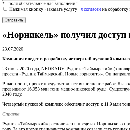
*
- поля обязательные для заполнения
Нажимая кнопку «заказать услугу»
я согласен
на обработку 
Отправить
«Норникель» получил доступ
23.07.2020
Компания введет в разработку четвертый пусковой комплек
23 июля 2020 года, NEDRADV. Рудник «Таймырский» (заполяр
проекта «Рудник Таймырский. Новые горизонты». Он направл
В частности, проект предусматривает выполнение работ, благо
превышают 16,953 млн тонн медно-никелевой руды. Существующ
2040 году.
Четвертый пусковой комплекс обеспечит доступ к 11,9 млн тон
Справка
Рудник «Таймырский» расположен в пределах Норильского про
году. За это время специалисты компании создали сеть горных