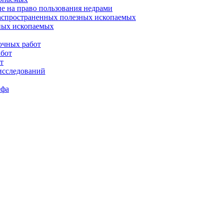
не на право пользования недрами
аспространенных полезных ископаемых
ных ископаемых
очных работ
абот
т
исследований
ефа