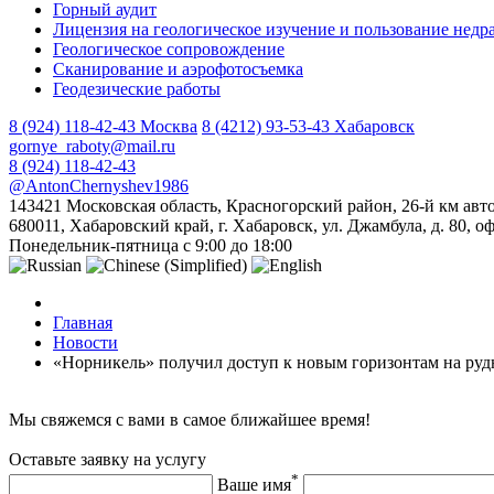
Горный аудит
Лицензия на геологическое изучение и пользование недр
Геологическое сопровождение
Сканирование и аэрофотосъемка
Геодезические работы
8 (924) 118-42-43
Москва
8 (4212) 93-53-43
Хабаровск
gornye_raboty@mail.ru
8 (924) 118-42-43
@AntonChernyshev1986
143421 Московская область, Красногорский район, 26-й км авт
680011, Хабаровский край, г. Хабаровск, ул. Джамбула, д. 80, о
Понедельник-пятница с 9:00 до 18:00
Главная
Новости
«Норникель» получил доступ к новым горизонтам на ру
Мы свяжемся с вами в самое ближайшее время!
Оставьте заявку на услугу
*
Ваше имя