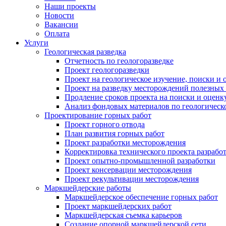
Наши проекты
Новости
Вакансии
Оплата
Услуги
Геологическая разведка
Отчетность по геологоразведке
Проект геологоразведки
Проект на геологическое изучение, поиски и
Проект на разведку месторождений полезных
Продление сроков проекта на поиски и оцен
Анализ фондовых материалов по геологическ
Проектирование горных работ
Проект горного отвода
План развития горных работ
Проект разработки месторождения
Корректировка технического проекта разрабо
Проект опытно-промышленной разработки
Проект консервации месторождения
Проект рекультивации месторождения
Маркшейдерские работы
Маркшейдерское обеспечение горных работ
Проект маркшейдерских работ
Маркшейдерская съемка карьеров
Создание опорной маркшейдерской сети