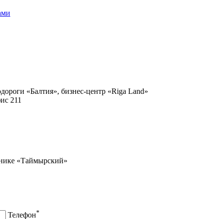
ами
одороги «Балтия», бизнес-центр «Riga Land»
фис 211
днике «Таймырский»
*
Телефон