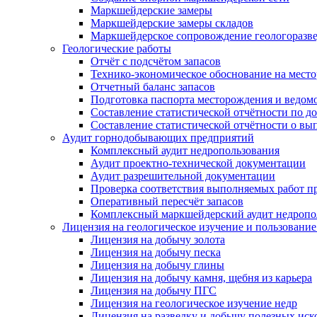
Маркшейдерские замеры
Маркшейдерские замеры складов
Маркшейдерское сопровождение геологоразв
Геологические работы
Отчёт с подсчётом запасов
Технико-экономическое обоснование на мест
Отчетный баланс запасов
Подготовка паспорта месторождения и ведо
Составление статистической отчётности по д
Составление статистической отчётности о в
Аудит горнодобывающих предприятий
Комплексный аудит недропользования
Аудит проектно-технической документации
Аудит разрешительной документации
Проверка соответствия выполняемых работ 
Оперативный пересчёт запасов
Комплексный маркшейдерский аудит недропо
Лицензия на геологическое изучение и пользовани
Лицензия на добычу золота
Лицензия на добычу песка
Лицензия на добычу глины
Лицензия на добычу камня, щебня из карьера
Лицензия на добычу ПГС
Лицензия на геологическое изучение недр
Лицензия на разведку и добычу полезных ис